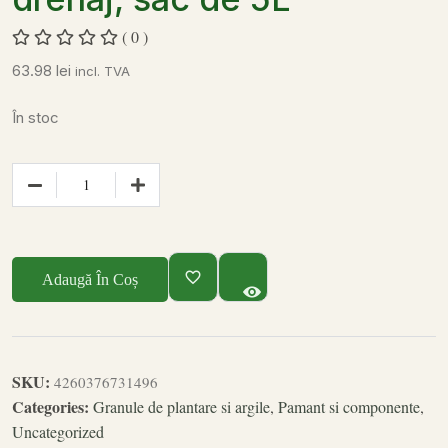
( 0 )
63.98
lei
incl. TVA
În stoc
Adaugă În Coș
SKU:
4260376731496
Categories:
Granule de plantare si argile
,
Pamant si componente
,
Uncategorized