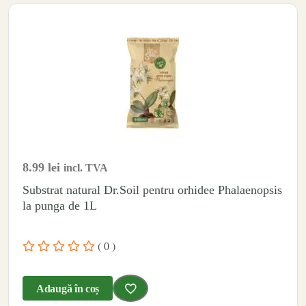
8.99
lei
incl. TVA
Substrat natural Dr.Soil pentru orhidee Phalaenopsis
la punga de 1L
( 0 )
Adaugă în coș