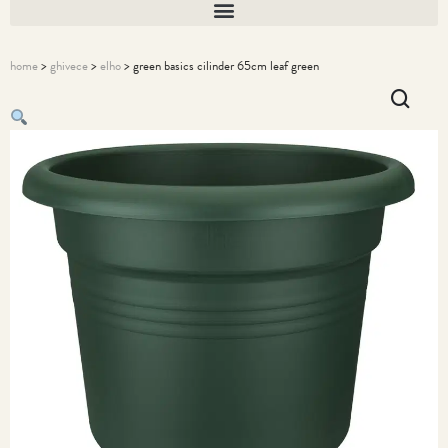
home
>
ghivece
>
elho
> green basics cilinder 65cm leaf green