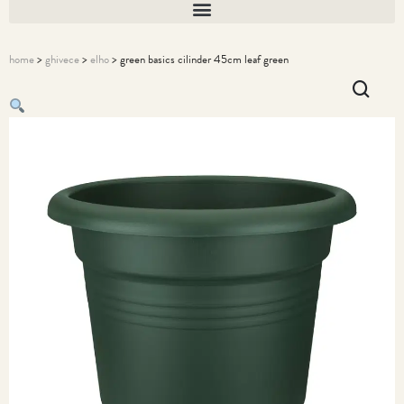
home
>
ghivece
>
elho
> green basics cilinder 45cm leaf green