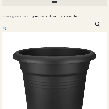
home
>
ghivece
>
elho
> green basics cilinder 65cm living black