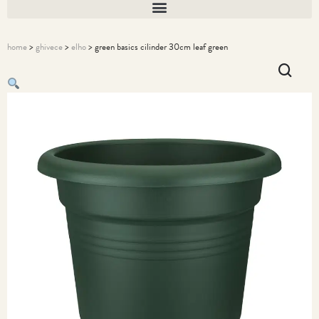
home
>
ghivece
>
elho
> green basics cilinder 30cm leaf green