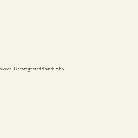
hivece
,
Uncategorized
Brand:
Elho