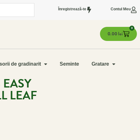
Înregistrează-te
Contul Meu
0
0.00
lei
orii de gradinarit
Seminte
Gratare
 EASY
L LEAF