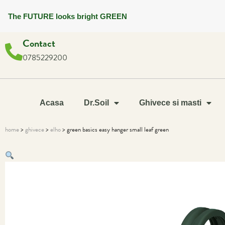
The FUTURE looks bright GREEN
Contact
0785229200
Acasa
Dr.Soil
Ghivece si masti
home
>
ghivece
>
elho
> green basics easy hanger small leaf green