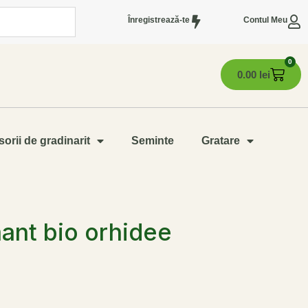
Înregistrează-te
Contul Meu
0
0.00
lei
orii de gradinarit
Seminte
Gratare
ant bio orhidee