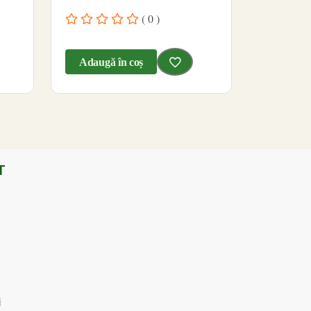
( 0 )
Adaugă în coș
T
i