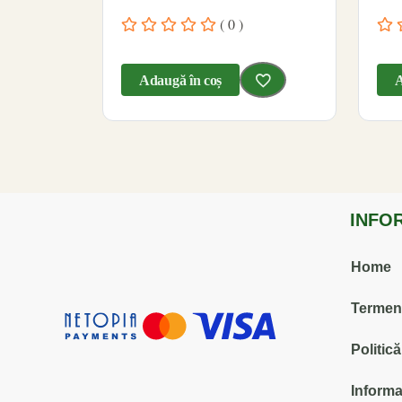
( 0 )
Adaugă în coș
A
INFO
Home
Termenii
Politic
Informa