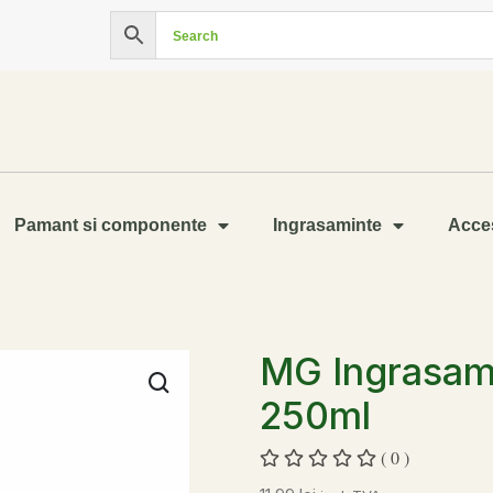
Pamant si componente
Ingrasaminte
Acces
MG Ingrasam
250ml
( 0 )