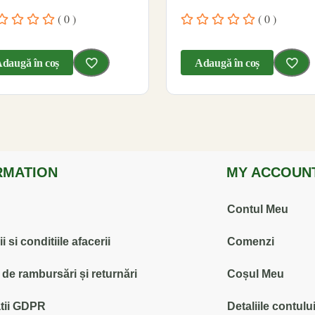
( 0 )
( 0 )
daugă în coș
Adaugă în coș
RMATION
MY ACCOUN
Contul Meu
 si conditiile afacerii
Comenzi
ă de rambursări și returnări
Coșul Meu
tii GDPR
Detaliile contulu