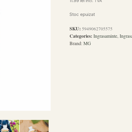
11.99
lei
incl. TVA
Stoc epuizat
SKU:
5949062705575
Categories:
Ingrasaminte
,
Ingras
Brand:
MG