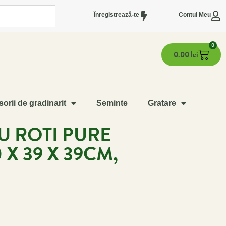
Înregistrează-te
Contul Meu
0
0.00
lei
orii de gradinarit
Seminte
Gratare
U ROTI PURE
 X 39 X 39CM,