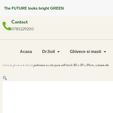
The FUTURE looks bright GREEN
Contact
0785229200
Acasa
Dr.Soil
Ghivece si masti
home
>
ghivece
>
elho
> jardiniera cu roti pure soft brick 80 x 39 x 39cm, culoare alb