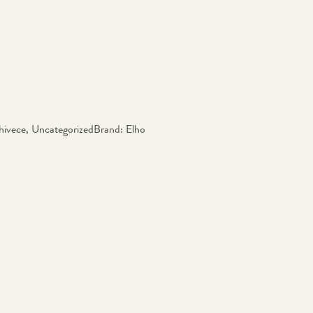
hivece
,
Uncategorized
Brand:
Elho