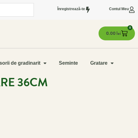
Înregistrează-te
Contul Meu
0
0.00
lei
orii de gradinarit
Seminte
Gratare
ARE 36CM