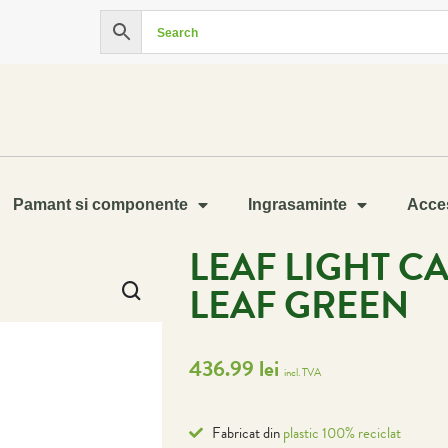
Pamant si componente
Ingrasaminte
Acces
LEAF LIGHT C
LEAF GREEN
436.99
lei
incl. TVA
Fabricat din
plastic 100% reciclat