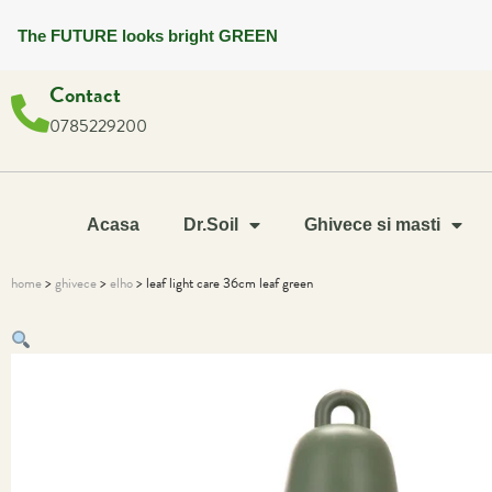
The FUTURE looks bright GREEN
Contact
0785229200
Acasa
Dr.Soil
Ghivece si masti
home
>
ghivece
>
elho
> leaf light care 36cm leaf green