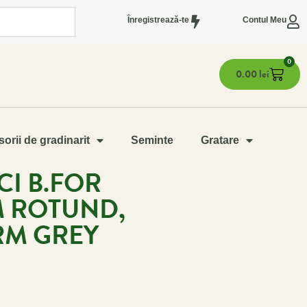
Înregistrează-te
Contul Meu
0
0.00
lei
orii de gradinarit
Seminte
Gratare
I B.FOR
M ROTUND,
RM GREY