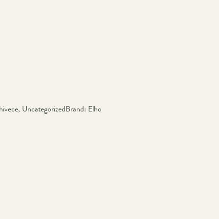
hivece
,
Uncategorized
Brand:
Elho