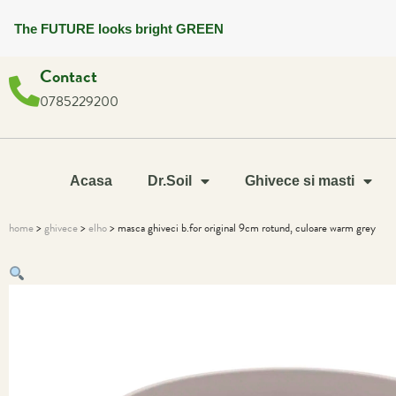
The FUTURE looks bright GREEN
Contact
0785229200
Acasa
Dr.Soil
Ghivece si masti
home
>
ghivece
>
elho
> masca ghiveci b.for original 9cm rotund, culoare warm grey