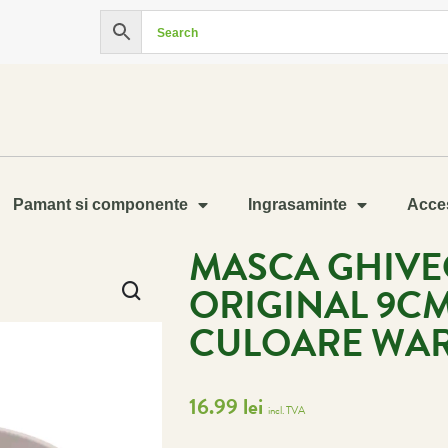
Pamant si componente
Ingrasaminte
Acces
MASCA GHIVEC
ORIGINAL 9C
CULOARE WA
16.99
lei
incl. TVA