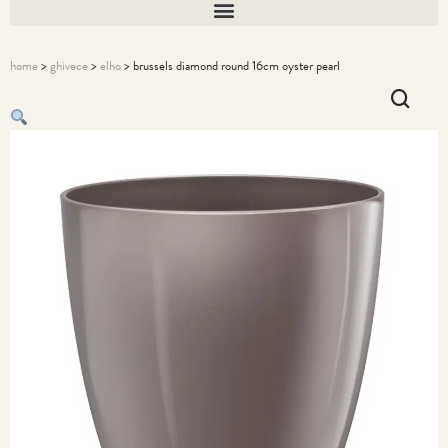
home
>
ghivece
>
elho
> brussels diamond round 16cm oyster pearl