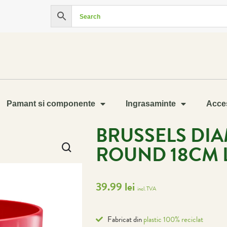
Pamant si componente
Ingrasaminte
Acces
BRUSSELS DI
ROUND 18CM 
39.99
lei
incl. TVA
Fabricat din
plastic 100% reciclat