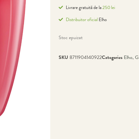
Livrare gratuită de la
250 lei
Distribuitor oficial
Elho
Stoc epuizat
SKU
8711904140922
Categories
Elho
,
G