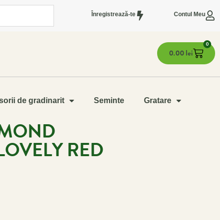
Înregistrează-te
Contul Meu
0
0.00
lei
orii de gradinarit
Seminte
Gratare
AMOND
LOVELY RED