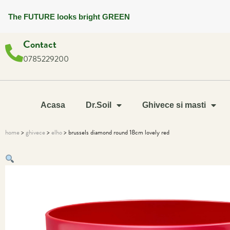
The FUTURE looks bright GREEN
Contact
0785229200
Acasa
Dr.Soil
Ghivece si masti
home
>
ghivece
>
elho
> brussels diamond round 18cm lovely red