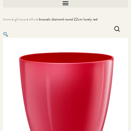
home
>
ghivece
>
elho
> brussels diamond round 22cm lovely red