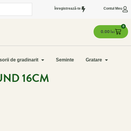
Înregistrează-te
Contul Meu
0
0.00
lei
orii de gradinarit
Seminte
Gratare
UND 16CM