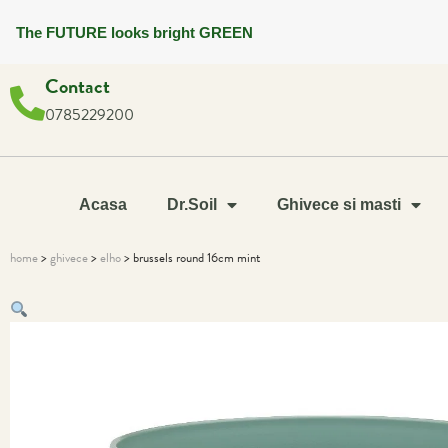
The FUTURE looks bright GREEN
Contact
0785229200
Acasa
Dr.Soil
Ghivece si masti
home
>
ghivece
>
elho
> brussels round 16cm mint