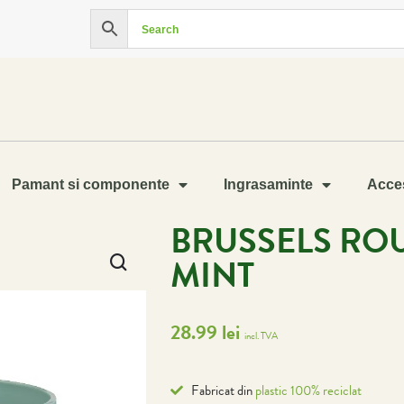
Pamant si componente
Ingrasaminte
Acces
BRUSSELS RO
MINT
28.99
lei
incl. TVA
Fabricat din
plastic 100% reciclat