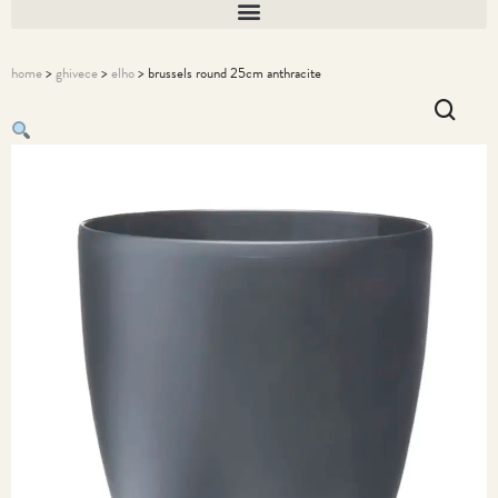
home
>
ghivece
>
elho
> brussels round 25cm anthracite