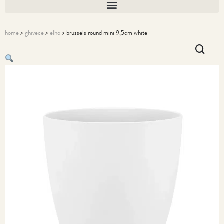
home
>
ghivece
>
elho
> brussels round mini 9,5cm white