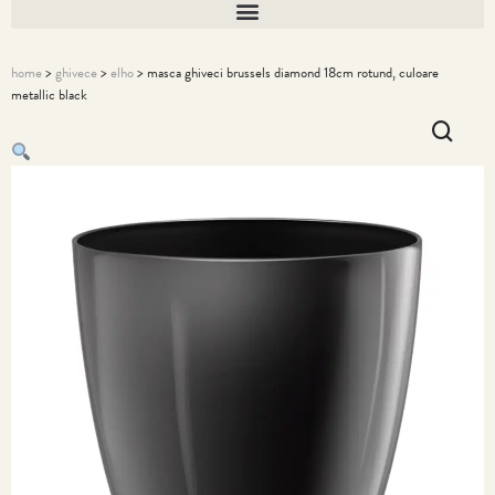
home
>
ghivece
>
elho
> masca ghiveci brussels diamond 18cm rotund, culoare
metallic black