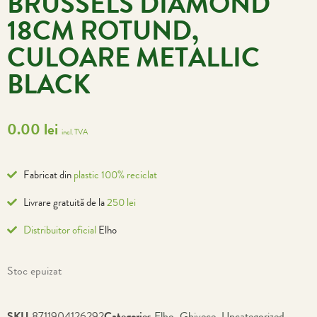
BRUSSELS DIAMOND
18CM ROTUND,
CULOARE METALLIC
BLACK
0.00
lei
incl. TVA
Fabricat din
plastic 100% reciclat
Livrare gratuită de la
250 lei
Distribuitor oficial
Elho
Stoc epuizat
SKU
8711904126292
Categories
Elho
,
Ghivece
,
Uncategorized