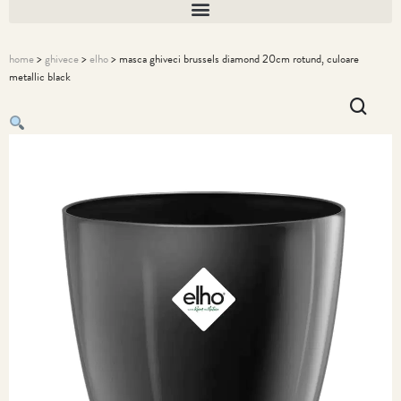
home
>
ghivece
>
elho
> masca ghiveci brussels diamond 20cm rotund, culoare
metallic black