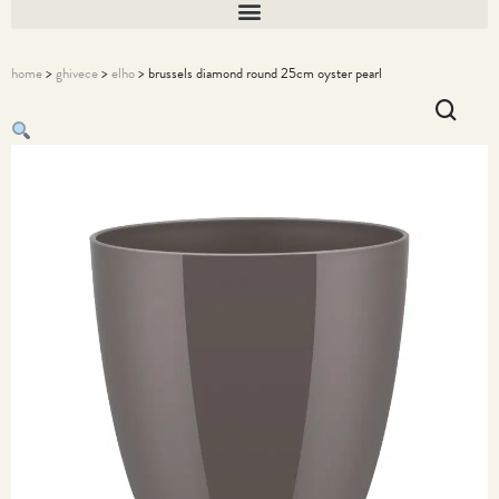
home
>
ghivece
>
elho
> brussels diamond round 25cm oyster pearl