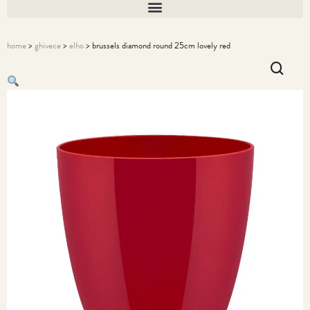
home
>
ghivece
>
elho
> brussels diamond round 25cm lovely red