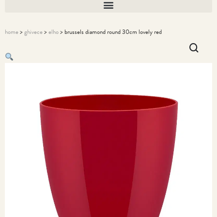
home
>
ghivece
>
elho
> brussels diamond round 30cm lovely red