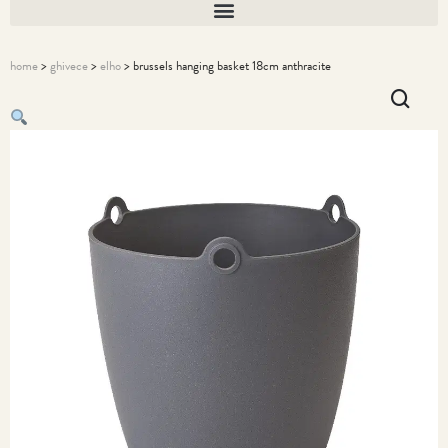
home
>
ghivece
>
elho
> brussels hanging basket 18cm anthracite