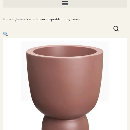
home
>
ghivece
>
elho
> pure coupe 41cm rosy brown