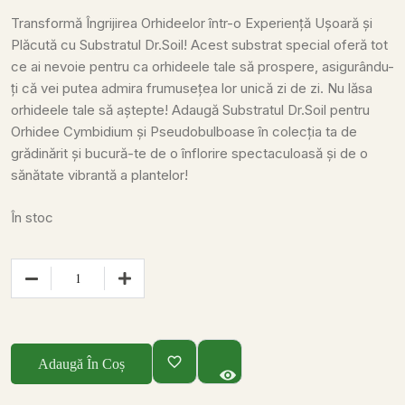
Transformă Îngrijirea Orhideelor într-o Experiență Ușoară și
Plăcută cu Substratul Dr.Soil! Acest substrat special oferă tot
ce ai nevoie pentru ca orhideele tale să prospere, asigurându-
ți că vei putea admira frumusețea lor unică zi de zi.
Nu lăsa
orhideele tale să aștepte! Adaugă Substratul Dr.Soil pentru
Orhidee Cymbidium și Pseudobulboase în colecția ta de
grădinărit și bucură-te de o înflorire spectaculoasă și de o
sănătate vibrantă a plantelor!
În stoc
Adaugă În Coș