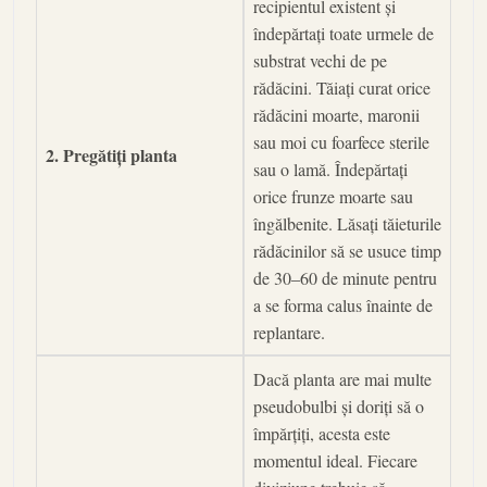
recipientul existent și
îndepărtați toate urmele de
substrat vechi de pe
rădăcini. Tăiați curat orice
rădăcini moarte, maronii
sau moi cu foarfece sterile
2. Pregătiți planta
sau o lamă. Îndepărtați
orice frunze moarte sau
îngălbenite. Lăsați tăieturile
rădăcinilor să se usuce timp
de 30–60 de minute pentru
a se forma calus înainte de
replantare.
Dacă planta are mai multe
pseudobulbi și doriți să o
împărțiți, acesta este
momentul ideal. Fiecare