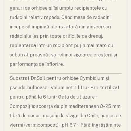
genuri de orhidee și își umplu recipientele cu
rădăcini relativ repede. Când masa de rădăcini
începe să împingă planta afară din ghiveci sau
rădăcinile ies prin toate orificiile de drenaj,
replantarea într-un recipient puțin mai mare cu
substrat proaspăt va reînnoi vigoarea creșterii și
performanța de înflorire.
Substrat Dr.Soil pentru orhidee Cymbidium și
pseudo-bulboase · Volum net: 1 litru · Pre-fertilizat
pentru până la 6 luni · Gata de utilizare ·
Compoziție: scoarță de pin mediteranean 8–25 mm,
fibră de cocos, mușchi de sfagn din Chile, humus de
viermi (vermicompost) · pH 6,7 · Fără îngrășăminte