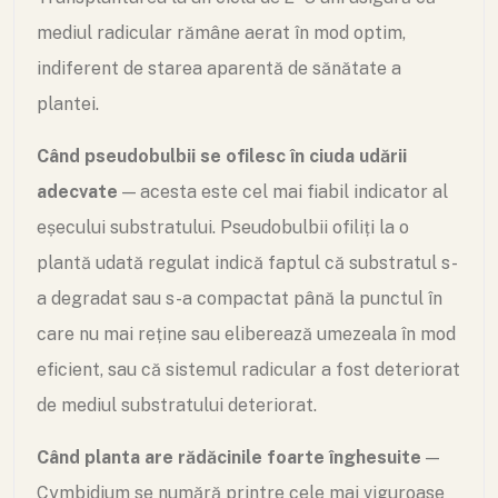
mediul radicular rămâne aerat în mod optim,
indiferent de starea aparentă de sănătate a
plantei.
Când pseudobulbii se ofilesc în ciuda udării
adecvate
— acesta este cel mai fiabil indicator al
eșecului substratului. Pseudobulbii ofiliți la o
plantă udată regulat indică faptul că substratul s-
a degradat sau s-a compactat până la punctul în
care nu mai reține sau eliberează umezeala în mod
eficient, sau că sistemul radicular a fost deteriorat
de mediul substratului deteriorat.
Când planta are rădăcinile foarte înghesuite
—
Cymbidium se numără printre cele mai viguroase