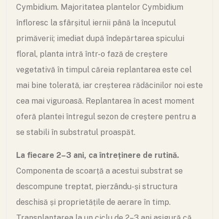
Cymbidium. Majoritatea plantelor Cymbidium
înfloresc la sfârșitul iernii până la începutul
primăverii; imediat după îndepărtarea spicului
floral, planta intră într-o fază de creștere
vegetativă în timpul căreia replantarea este cel
mai bine tolerată, iar creșterea rădăcinilor noi este
cea mai viguroasă. Replantarea în acest moment
oferă plantei întregul sezon de creștere pentru a
se stabili în substratul proaspăt.
La fiecare 2–3 ani, ca întreținere de rutină.
Componenta de scoarță a acestui substrat se
descompune treptat, pierzându-și structura
deschisă și proprietățile de aerare în timp.
Transplantarea la un ciclu de 2–3 ani asigură că