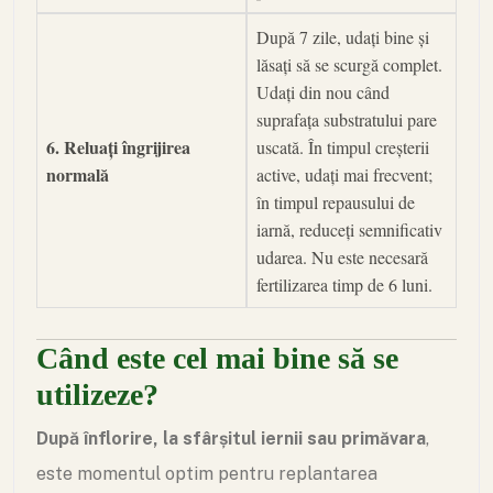
După 7 zile, udați bine și
lăsați să se scurgă complet.
Udați din nou când
suprafața substratului pare
6. Reluați îngrijirea
uscată. În timpul creșterii
normală
active, udați mai frecvent;
în timpul repausului de
iarnă, reduceți semnificativ
udarea. Nu este necesară
fertilizarea timp de 6 luni.
Când este cel mai bine să se
utilizeze?
După înflorire, la sfârșitul iernii sau primăvara
,
este momentul optim pentru replantarea