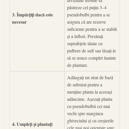
diviziune trebuie să
păstreze cel puțin 3–4
3. Împărțiți dacă este
pseudobulbi pentru a se
necesar
asigura că are rezerve
suficiente pentru a se stabili
și a înflori. Presărați
suprafețele tăiate cu
pulbere de sulf sau lăsați-le
să se usuce complet înainte
de plantare.
Adăugați un strat de bază
de substrat pentru a
menține planta la aceeași
adâncime. Așezați planta
cu pseudobulbii cei mai
vechi spre marginea
ghiveciului și cu creșterile
4. Umpleți și plantați
cele mai noi orientate spre