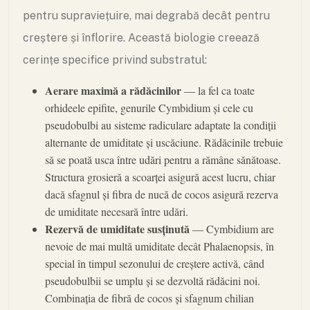
pentru supraviețuire, mai degrabă decât pentru
creștere și înflorire. Această biologie creează
cerințe specifice privind substratul:
Aerare maximă a rădăcinilor
— la fel ca toate
orhideele epifite, genurile Cymbidium și cele cu
pseudobulbi au sisteme radiculare adaptate la condiții
alternante de umiditate și uscăciune. Rădăcinile trebuie
să se poată usca între udări pentru a rămâne sănătoase.
Structura grosieră a scoarței asigură acest lucru, chiar
dacă sfagnul și fibra de nucă de cocos asigură rezerva
de umiditate necesară între udări.
Rezervă de umiditate susținută
— Cymbidium are
nevoie de mai multă umiditate decât Phalaenopsis, în
special în timpul sezonului de creștere activă, când
pseudobulbii se umplu și se dezvoltă rădăcini noi.
Combinația de fibră de cocos și sfagnum chilian