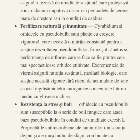
asigură o rezervă de umiditate susținută care protejează
zona rădăcinii împotriva uscării în perioadele de cerere
mare de creștere sau în condiții de căldură.
Fertilizare naturală și imunitate
— Cymbidium și
orhideele cu pseudobulbi sunt plante cu creștere
viguroasă, care necesită o nutriție constantă pentru a
susține dezvoltarea pseudobulbilor, frunzișul sănătos și
performanța de înflorire care le face să fie printre cele
mai spectaculoase orhidee cultivate. Excrementele de
viermi asigură nutriția susținută, mediată biologic, care
susține această vigoare fără riscul de acumulare de sare
asociat îngrășămintelor anorganice concentrate într-un
mediu cu ghivece închise.
Rezistența la stres și boli
— orhideele cu pseudobulbi
sunt susceptibile la o serie de boli fungice care atacă
baza pseudobulbilor în condiții de umiditate excesivă.
Proprietățile antimicrobiene ale taninurilor din scoarța
de pin și ale mușchiului de sfagn, combinate cu