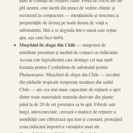
mari în condiții de creștere calde. Fibra de cocos are un
pH neutru, este inertă din punct de vedere chimic și
rezistentă la compactare — menținându-și structura și
proprietățile de drenaj pe toată durata de viață a
substratului, fără a se degrada într-o masă care reține
apa, așa cum face turbă.
Mușchiul de sfagn din Chile
— tamponul de
umiditate premium și mediul de contact cu rădăcinile.
Acesta este ingredientul care distinge cel mai mult
formula pentru Cymbidium de substratul pentru
Phalaenopsis. Mușchiul de sfagn din Chile — recoltat
din pădurile tropicale temperate neatinse din sudul
Chile — are cea mai mare capacitate de reținere a apei
dintre toate materialele naturale derivate din plante:
până la de 20 de ori greutatea sa în apă. Fibrele sale
lungi, interconectate, creează o matrice de reținere a
umidității care eliberează apa lent și constant, protejând
zona rădăcinii împotriva variațiilor mari ale