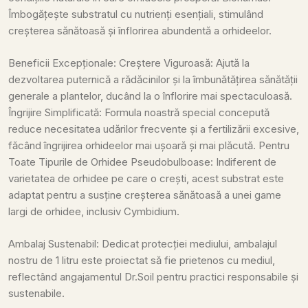
Îmbogățește substratul cu nutrienți esențiali, stimulând
creșterea sănătoasă și înflorirea abundentă a orhideelor.
Beneficii Excepționale:
Creștere Viguroasă: Ajută la
dezvoltarea puternică a rădăcinilor și la îmbunătățirea sănătății
generale a plantelor, ducând la o înflorire mai spectaculoasă.
Îngrijire Simplificată: Formula noastră special concepută
reduce necesitatea udărilor frecvente și a fertilizării excesive,
făcând îngrijirea orhideelor mai ușoară și mai plăcută.
Pentru
Toate Tipurile de Orhidee Pseudobulboase: Indiferent de
varietatea de orhidee pe care o crești, acest substrat este
adaptat pentru a susține creșterea sănătoasă a unei game
largi de orhidee, inclusiv Cymbidium.
Ambalaj Sustenabil: Dedicat protecției mediului, ambalajul
nostru de 1 litru este proiectat să fie prietenos cu mediul,
reflectând angajamentul Dr.Soil pentru practici responsabile și
sustenabile.