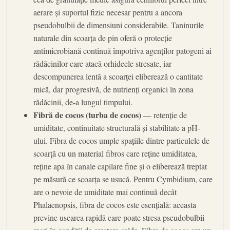
aerare și suportul fizic necesar pentru a ancora
pseudobulbii de dimensiuni considerabile. Taninurile
naturale din scoarța de pin oferă o protecție
antimicrobiană continuă împotriva agenților patogeni ai
rădăcinilor care atacă orhideele stresate, iar
descompunerea lentă a scoarței eliberează o cantitate
mică, dar progresivă, de nutrienți organici în zona
rădăcinii, de-a lungul timpului.
Fibră de cocos (turba de cocos)
— retenție de
umiditate, continuitate structurală și stabilitate a pH-
ului. Fibra de cocos umple spațiile dintre particulele de
scoarță cu un material fibros care reține umiditatea,
reține apa în canale capilare fine și o eliberează treptat
pe măsură ce scoarța se usucă. Pentru Cymbidium, care
are o nevoie de umiditate mai continuă decât
Phalaenopsis, fibra de cocos este esențială: aceasta
previne uscarea rapidă care poate stresa pseudobulbii