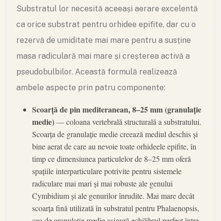
Substratul lor necesită aceeași aerare excelentă
ca orice substrat pentru orhidee epifite, dar cu o
rezervă de umiditate mai mare pentru a susține
masa radiculară mai mare și creșterea activă a
pseudobulbilor. Această formulă realizează
ambele aspecte prin patru componente:
Scoarță de pin mediteranean, 8–25 mm (granulație
medie)
— coloana vertebrală structurală a substratului.
Scoarța de granulație medie creează mediul deschis și
bine aerat de care au nevoie toate orhideele epifite, în
timp ce dimensiunea particulelor de 8–25 mm oferă
spațiile interparticulare potrivite pentru sistemele
radiculare mai mari și mai robuste ale genului
Cymbidium și ale genurilor înrudite. Mai mare decât
scoarța fină utilizată în substratul pentru Phalaenopsis,
cea de granulație medie asigură echilibrul perfect între