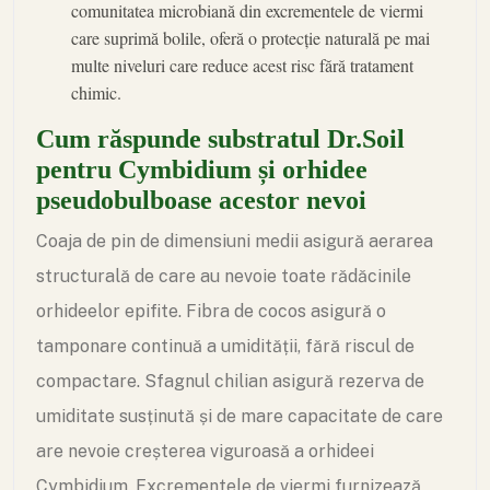
comunitatea microbiană din excrementele de viermi
care suprimă bolile, oferă o protecție naturală pe mai
multe niveluri care reduce acest risc fără tratament
chimic.
Cum răspunde substratul Dr.Soil
pentru Cymbidium și orhidee
pseudobulboase acestor nevoi
Coaja de pin de dimensiuni medii asigură aerarea
structurală de care au nevoie toate rădăcinile
orhideelor epifite. Fibra de cocos asigură o
tamponare continuă a umidității, fără riscul de
compactare. Sfagnul chilian asigură rezerva de
umiditate susținută și de mare capacitate de care
are nevoie creșterea viguroasă a orhideei
Cymbidium. Excrementele de viermi furnizează