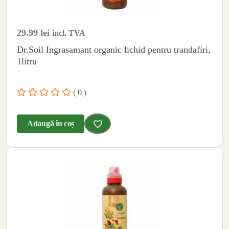
29.99
lei
incl. TVA
Dr.Soil Ingrasamant organic lichid pentru trandafiri,
1litru
( 0 )
Adaugă în coș