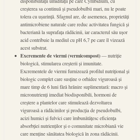
disponibilității umidității pe care Cymbidium, cu
creșterea sa continuă și pseudobulbii mari, nu le poate
tolera cu ușurință. Sfagnul are, de asemenea, proprietăți
antimicrobiene naturale care reduc activitatea fungică și
bacteriană la suprafața rădăcinii, iar caracterul său ușor
acid contribuie la mediul cu pH 6,7 pe care îl vizează
acest substrat.
Excremente de viermi (vermicompost)
— nutriție
biologică, stimularea creșterii și imunitate.
Excrementele de viermi furnizează profilul nutrițional și
biologic complet care susține o orhidee viguroasă și
mare timp de 6 luni fără hrănire suplimentară: macro și
micronutrienți imediat biodisponibili, hormoni de
creștere a plantelor care stimulează dezvoltarea
viguroasă a rădăcinilor și producția de pseudobulbi,
acizi humici și fulvici care îmbunătățesc eficiența
absorbției nutrienților și o comunitate microbiană vie
care menține sănătatea biologică în zona rădăcinii.