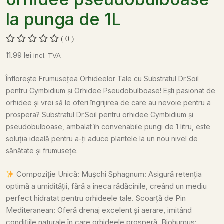
la punga de 1L
( 0 )
11.99
lei
incl. TVA
Înflorește Frumusețea Orhideelor Tale cu Substratul Dr.Soil
pentru Cymbidium și Orhidee Pseudobulboase!
Ești pasionat de
orhidee și vrei să le oferi îngrijirea de care au nevoie pentru a
prospera? Substratul Dr.Soil pentru orhidee Cymbidium și
pseudobulboase, ambalat în convenabile pungi de 1 litru, este
soluția ideală pentru a-ți aduce plantele la un nou nivel de
sănătate și frumusețe.
Compoziție Unică:
Mușchi Sphagnum: Asigură retenția
optimă a umidității, fără a îneca rădăcinile, creând un mediu
perfect hidratat pentru orhideele tale.
Scoarță de Pin
Mediteranean: Oferă drenaj excelent și aerare, imitând
condițiile naturale în care orhideele prosperă.
Biohumus: