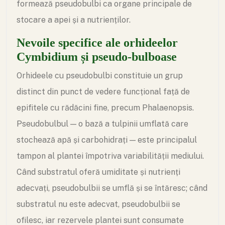
formează pseudobulbi ca organe principale de
stocare a apei și a nutrienților.
Nevoile specifice ale orhideelor
Cymbidium și pseudo-bulboase
Orhideele cu pseudobulbi constituie un grup
distinct din punct de vedere funcțional față de
epifitele cu rădăcini fine, precum Phalaenopsis.
Pseudobulbul — o bază a tulpinii umflată care
stochează apă și carbohidrați — este principalul
tampon al plantei împotriva variabilității mediului.
Când substratul oferă umiditate și nutrienți
adecvați, pseudobulbii se umflă și se întăresc; când
substratul nu este adecvat, pseudobulbii se
ofilesc, iar rezervele plantei sunt consumate