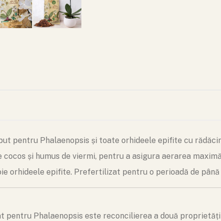
eput pentru Phalaenopsis și toate orhideele epifite cu rădăci
 cocos și humus de viermi, pentru a asigura aerarea maximă a 
oie orhideele epifite. Prefertilizat pentru o perioadă de până l
at pentru Phalaenopsis este reconcilierea a două proprietăți 