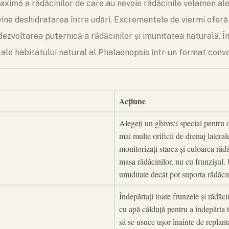
aximă a rădăcinilor de care au nevoie rădăcinile velamen al
ne deshidratarea între udări. Excrementele de viermi oferă n
 dezvoltarea puternică a rădăcinilor și imunitatea naturală.
ale habitatului natural al Phalaenopsis într-un format conven
Acțiune
Alegeți un ghiveci special pentru 
mai multe orificii de drenaj latera
monitorizați starea și culoarea răd
masa rădăcinilor, nu cu frunzișul.
umiditate decât pot suporta rădăcin
Îndepărtați toate frunzele și rădăc
cu apă călduță pentru a îndepărta t
să se usuce ușor înainte de replan