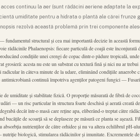
 acces continuu la aer (sunt rădăcini aeriene adaptate la ex
ficientă umiditate pentru a hidrata o plantă ale cărei frunze
enopsis rezolvă această problemă prin trei componente alese
— fundamentul structural și cea mai importantă decizie în această formu
oie rădăcinile Phalaenopsis: fiecare particulă de coajă este înconjurată d
producând condițiile unei crengi de copac dintr-o pădure tropicală, unde r
rosieră: acesta nu este un substrat cu textură fină și nici nu ar trebui s
i radicular în câteva minute de la udare, eliminând condițiile anaerobe c
ție antimicrobiană continuă împotriva agenților patogeni fungici — Fusa
e de umiditate și stabilitate fizică. O proporție măsurată de fibră de co
 udări — un risc particular în structura foarte deschisă și aerată creată de
i degrabă decât într-o masă care reține apa, eliberând-o treptat către răd
ând bucățile de scoarță să se deplaseze pe măsură ce planta se așează. Fi
absorbția nutrienților de către orhidee și nu va altera echilibrul pH-ului
nutriție biologică, stimularea rădăcinilor și imunitate. Excrementele de