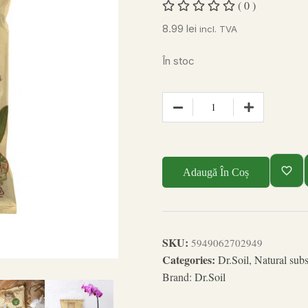
( 0 )
8.99
lei
incl. TVA
În stoc
Adaugă În Coș
SKU:
5949062702949
Categories:
Dr.Soil
,
Natural subs
Brand:
Dr.Soil