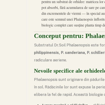
pentru un substrat de orhidee: matricea lor 
pot absorbi, fără acumularea de sare pe car
din excrementele de viermi — în special aux
care este semnul unei Phalaenopsis înflorito
biologic complet care susține planta timp de
Conceput pentru: Phalaeno
Substratul Dr.Soil Phalaenopsis este for
philippinensis
,
P. sanderiana
,
P. schille
radiculare aeriene.
Nevoile specifice ale orhidee
Phalaenopsis sunt originare din pădurile
în sol. Rădăcinile lor sunt expuse la per
elibera la fel de rapid. Această biologie
Aerare maximă a rădăcinilor
— rădăcinil