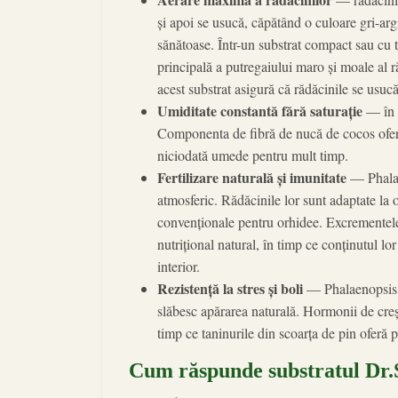
și apoi se usucă, căpătând o culoare gri-arg
sănătoase. Într-un substrat compact sau cu 
principală a putregaiului maro și moale al r
acest substrat asigură că rădăcinile se usuc
Umiditate constantă fără saturație
— în c
Componenta de fibră de nucă de cocos ofer
niciodată umede pentru mult timp.
Fertilizare naturală și imunitate
— Phalaen
atmosferic. Rădăcinile lor sunt adaptate la 
convenționale pentru orhidee. Excrementele 
nutrițional natural, în timp ce conținutul lor
interior.
Rezistență la stres și boli
— Phalaenopsis de
slăbesc apărarea naturală. Hormonii de creșt
timp ce taninurile din scoarța de pin oferă 
Cum răspunde substratul Dr.S