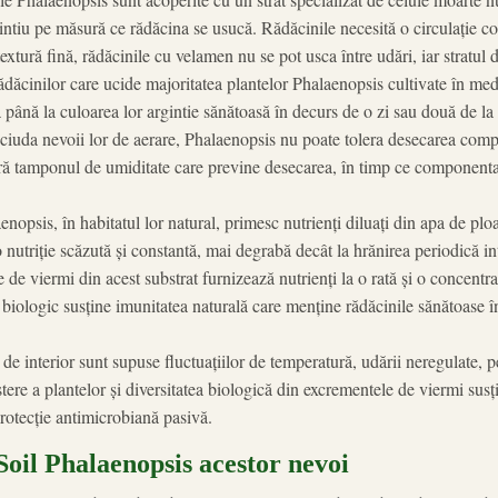
intiu pe măsură ce rădăcina se usucă. Rădăcinile necesită o circulație co
textură fină, rădăcinile cu velamen nu se pot usca între udări, iar strat
ădăcinilor care ucide majoritatea plantelor Phalaenopsis cultivate în medi
ă până la culoarea lor argintie sănătoasă în decurs de o zi sau două de la
iuda nevoii lor de aerare, Phalaenopsis nu poate tolera desecarea comple
ă tamponul de umiditate care previne desecarea, în timp ce componenta 
opsis, în habitatul lor natural, primesc nutrienți diluați din apa de pl
o nutriție scăzută și constantă, mai degrabă decât la hrănirea periodică i
de viermi din acest substrat furnizează nutrienți la o rată și o concent
 biologic susține imunitatea naturală care menține rădăcinile sănătoase în f
 interior sunt supuse fluctuațiilor de temperatură, udării neregulate, per
ere a plantelor și diversitatea biologică din excrementele de viermi susți
protecție antimicrobiană pasivă.
oil Phalaenopsis acestor nevoi