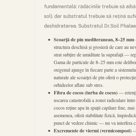
fundamentală: rădăcinile trebuie să aibă
sol), dar substratul trebuie să rețină su
deshidratarea. Substratul Dr.Soil Phala
Scoarță de pin mediteranean, 8–25 mm
structura deschisă și grosieră de care au nev
strat subțire de umiditate la suprafață — re
Gama de particule de 8–25 mm este deliberat g
oxigenul ajunge în fiecare parte a sistemulu
naturale ale scoarței de pin oferă o protec
orhideelor aflate sub stres.
Fibra de cocos (turba de cocos)
— retenți
uscarea catastrofală a zonei radiculare între
cocos reține apa în spații capilare fine, ma
asemenea, oferă stabilitate fizică, împiedic
punct de vedere chimic — nu va interfera cu 
Excremente de viermi (vermicompost)
— 