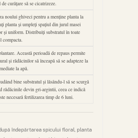
de curățare să se cicatrizeze.
aza noului ghiveci pentru a menține planta la
i planta și umpleți spațiul din jurul masei
 și uniform. Distribuiți substratul în toate
a-l compacta.
plantare. Această perioadă de repaus permite
ural și rădăcinilor să înceapă să se adapteze la
mediate la apă.
udând bine substratul și lăsându-l să se scurgă
rădăcinile devin gri-argintii, ceea ce indică
ste necesară fertilizarea timp de 6 luni.
pă îndepărtarea spicului floral, planta