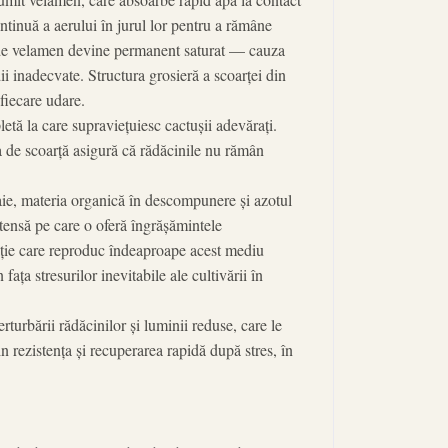
ntinuă a aerului în jurul lor pentru a rămâne
ul de velamen devine permanent saturat — cauza
i inadecvate. Structura grosieră a scoarței din
 fiecare udare.
tă la care supraviețuiesc cactușii adevărați.
de scoarță asigură că rădăcinile nu rămân
oaie, materia organică în descompunere și azotul
ntensă pe care o oferă îngrășămintele
rație care reproduc îndeaproape acest mediu
ața stresurilor inevitabile ale cultivării în
turbării rădăcinilor și luminii reduse, care le
n rezistența și recuperarea rapidă după stres, în