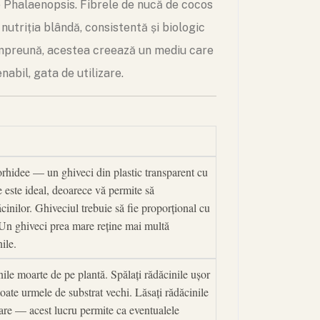
e Phalaenopsis. Fibrele de nucă de cocos
utriția blândă, consistentă și biologic
 Împreună, acestea creează un mediu care
abil, gata de utilizare.
orhidee — un ghiveci din plastic transparent cu
le este ideal, deoarece vă permite să
ăcinilor. Ghiveciul trebuie să fie proporțional cu
 Un ghiveci prea mare reține mai multă
ile.
inile moarte de pe plantă. Spălați rădăcinile ușor
oate urmele de substrat vechi. Lăsați rădăcinile
tare — acest lucru permite ca eventualele