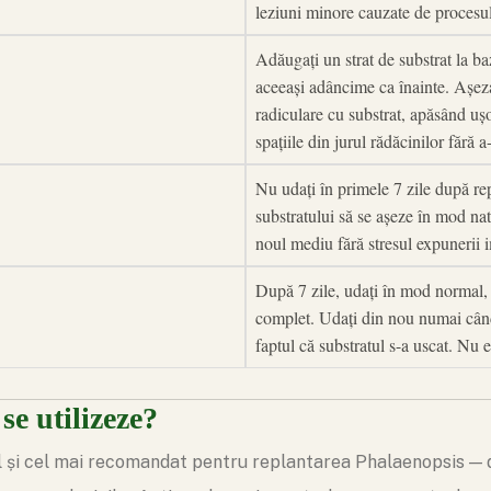
leziuni minore cauzate de procesul 
Adăugați un strat de substrat la b
aceeași adâncime ca înainte. Așezaț
radiculare cu substrat, apăsând ușor
spațiile din jurul rădăcinilor fără 
Nu udați în primele 7 zile după re
substratului să se așeze în mod nat
noul mediu fără stresul expunerii i
După 7 zile, udați în mod normal, 
complet. Udați din nou numai când 
faptul că substratul s-a uscat. Nu e
se utilizeze?
 și cel mai recomandat pentru replantarea Phalaenopsis — du