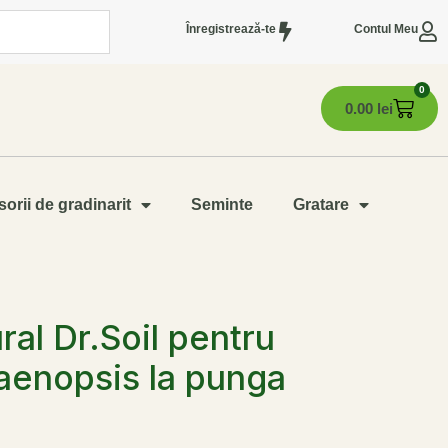
Înregistrează-te
Contul Meu
0
0.00
lei
orii de gradinarit
Seminte
Gratare
ral Dr.Soil pentru
aenopsis la punga