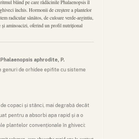
 ritmul blând pe care rădăcinile Phalaenopsis îl
ghiveci închis. Hormonii de creștere a plantelor
tem radicular sănătos, de culoare verde-argintiu,
și aminoacizi, oferind un profil nutrițional
—
Phalaenopsis aphrodite
,
P.
e genuri de orhidee epifite cu sisteme
 de copaci și stânci, mai degrabă decât
uat pentru a absorbi apa rapid și a o
le plantelor convenționale în ghiveci:
umit velamen, care absoarbe rapid apa la contact