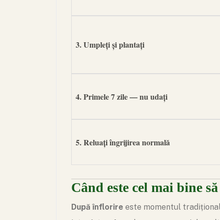
3. Umpleți și plantați
4. Primele 7 zile — nu udați
5. Reluați îngrijirea normală
Când este cel mai bine să 
După înflorire
este momentul tradițional