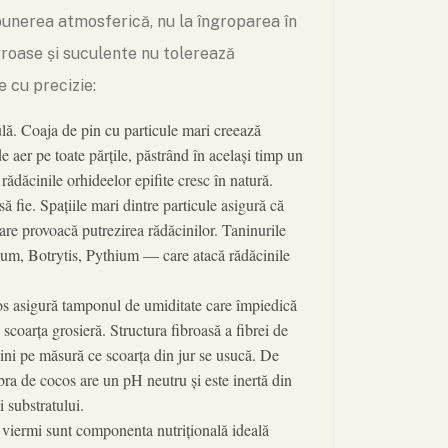
punerea atmosferică, nu la îngroparea în
 groase și suculente nu tolerează
 cu precizie:
lă. Coaja de pin cu particule mari creează
e aer pe toate părțile, păstrând în același timp un
ădăcinile orhideelor epifite cresc în natură.
ă fie. Spațiile mari dintre particule asigură că
are provoacă putrezirea rădăcinilor. Taninurile
rium, Botrytis, Pythium — care atacă rădăcinile
cos asigură tamponul de umiditate care împiedică
 scoarța grosieră. Structura fibroasă a fibrei de
ăcini pe măsură ce scoarța din jur se usucă. De
bra de cocos are un pH neutru și este inertă din
 substratului.
 viermi sunt componenta nutrițională ideală