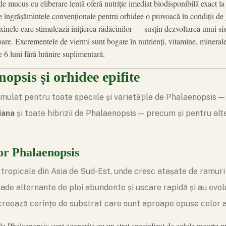
de mucus cu eliberare lentă oferă nutriție imediat biodisponibilă exact la
e îngrășămintele convenționale pentru orhidee o provoacă în condiții de 
inele care stimulează inițierea rădăcinilor — susțin dezvoltarea unui sis
are. Excrementele de viermi sunt bogate în nutrienți, vitamine, minerale 
 6 luni fără hrănire suplimentară.
psis și orhidee epifite
mulat pentru toate speciile și varietățile de Phalaenopsis 
riana
și toate hibrizii de Phalaenopsis — precum și pentru alt
lor Phalaenopsis
 tropicale din Asia de Sud-Est, unde cresc atașate de ramuri
ioade alternante de ploi abundente și uscare rapidă și au evol
 creează cerințe de substrat care sunt aproape opuse celor a
e Phalaenopsis sunt acoperite cu un strat specializat de celule moarte n