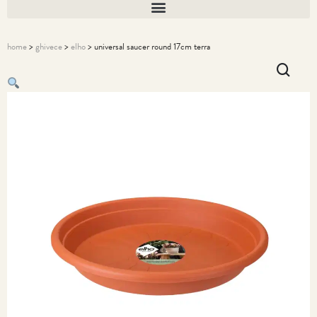
home
>
ghivece
>
elho
> universal saucer round 17cm terra