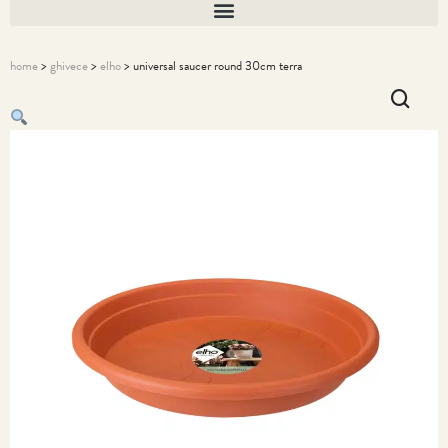
home
>
ghivece
>
elho
> universal saucer round 30cm terra