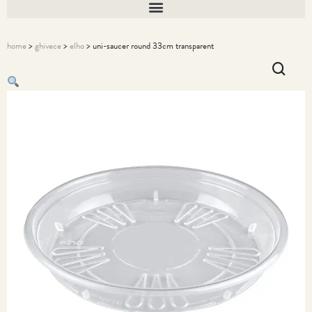
home
>
ghivece
>
elho
> uni-saucer round 33cm transparent