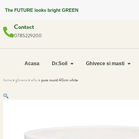
The FUTURE looks bright GREEN
Contact
0785229200
Acasa
Dr.Soil
Ghivece si masti
home
>
ghivece
>
elho
> pure round 40cm white