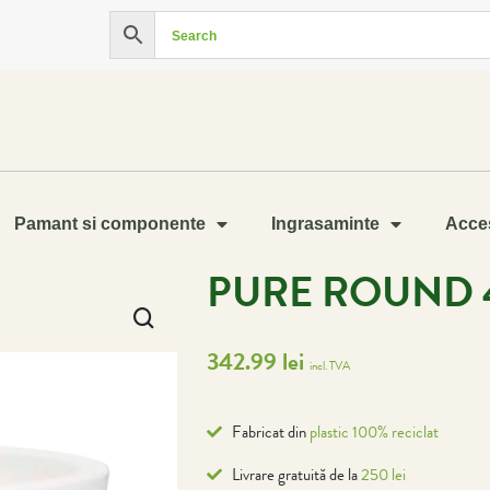
Pamant si componente
Ingrasaminte
Acces
PURE ROUND 
342.99
lei
incl. TVA
Fabricat din
plastic 100% reciclat
Livrare gratuită de la
250 lei