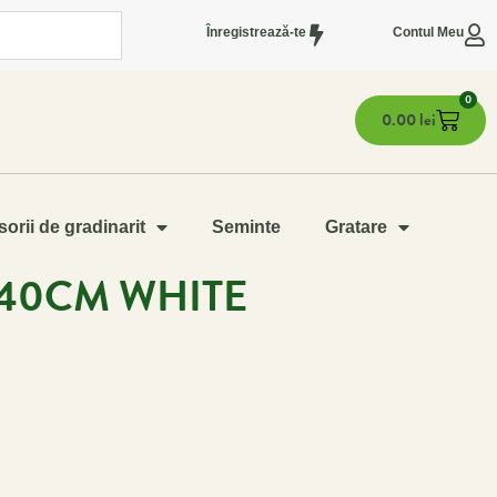
Înregistrează-te
Contul Meu
0
0.00
lei
orii de gradinarit
Seminte
Gratare
40CM WHITE