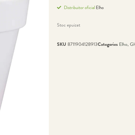
Distribuitor oficial
Elho
Stoc epuizat
SKU
8711904128913
Categories
Elho
,
Gh