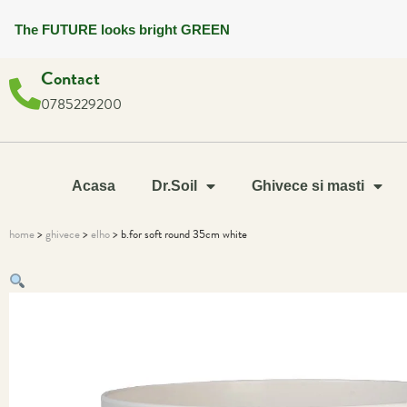
The FUTURE looks bright GREEN
Contact
0785229200
Acasa
Dr.Soil
Ghivece si masti
home
>
ghivece
>
elho
> b.for soft round 35cm white