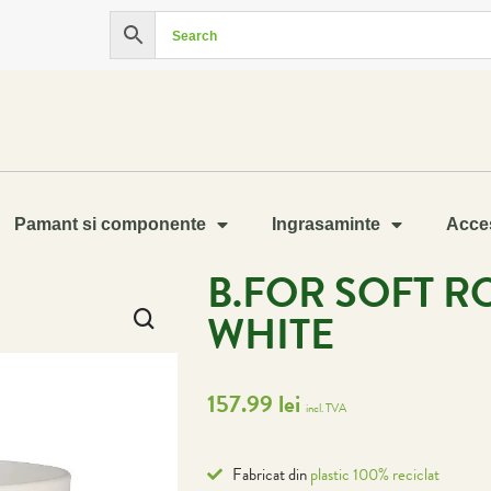
Pamant si componente
Ingrasaminte
Acces
B.FOR SOFT 
WHITE
157.99
lei
incl. TVA
Fabricat din
plastic 100% reciclat