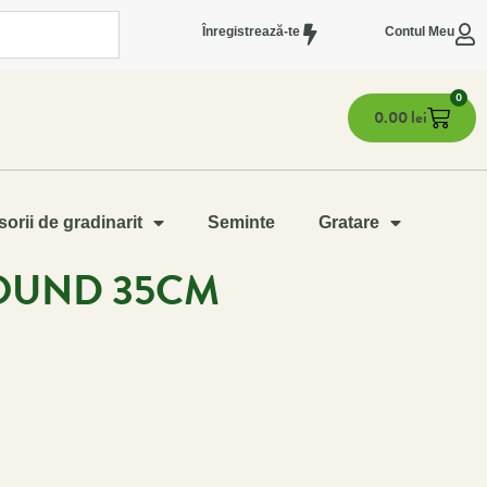
Înregistrează-te
Contul Meu
0
0.00
lei
orii de gradinarit
Seminte
Gratare
ROUND 35CM