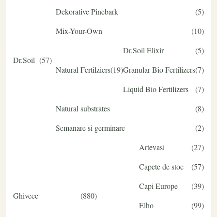
Dekorative Pinebark
5
Mix-Your-Own
10
Dr.Soil Elixir
5
Dr.Soil
57
Natural Fertilziers
19
Granular Bio Fertilizers
7
Liquid Bio Fertilizers
7
Natural substrates
8
Semanare si germinare
2
Artevasi
27
Capete de stoc
57
Capi Europe
39
Ghivece
880
Elho
99