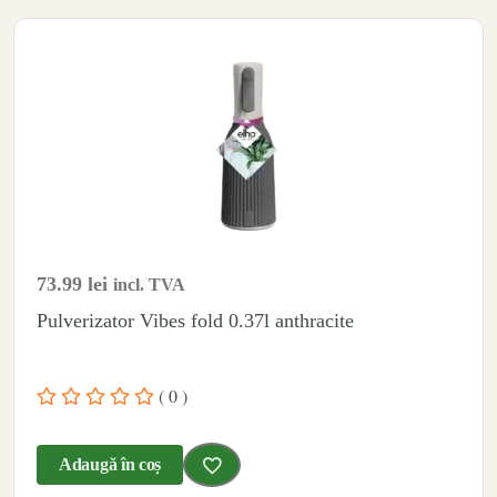
73.99
lei
incl. TVA
Pulverizator Vibes fold 0.37l anthracite
( 0 )
Adaugă în coș