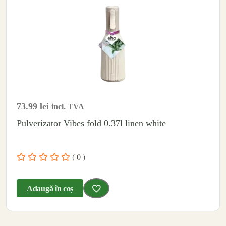
73.99
lei
incl. TVA
Pulverizator Vibes fold 0.37l linen white
( 0 )
Adaugă în coș