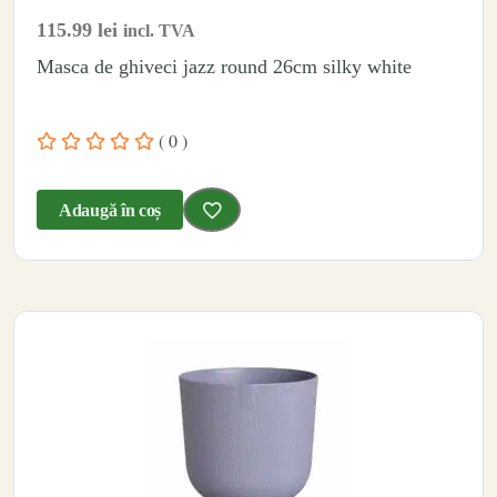
115.99
lei
incl. TVA
Masca de ghiveci jazz round 26cm silky white
( 0 )
Adaugă în coș