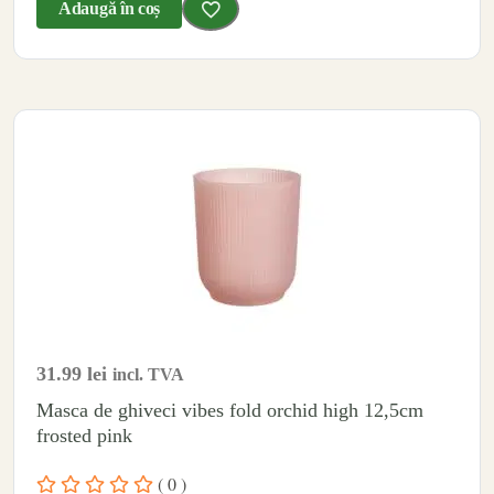
Adaugă în coș
31.99
lei
incl. TVA
Masca de ghiveci vibes fold orchid high 12,5cm
frosted pink
( 0 )