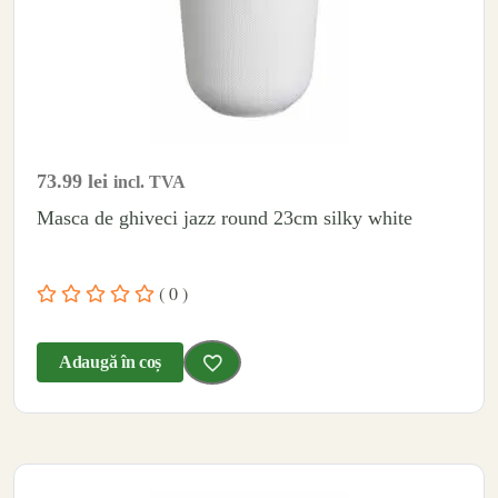
73.99
lei
incl. TVA
Masca de ghiveci jazz round 23cm silky white
( 0 )
Adaugă în coș