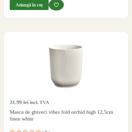
Adaugă în coș
31.99
lei
incl. TVA
Masca de ghiveci vibes fold orchid high 12,5cm
linen white
( 0 )