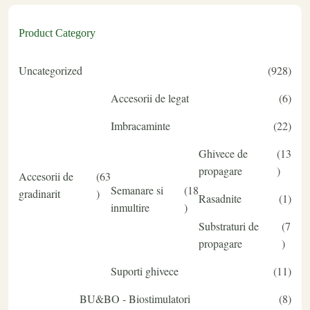
Product Category
Uncategorized
928
Accesorii de legat
6
Imbracaminte
22
Ghivece de
13
propagare
Accesorii de
63
Semanare si
18
gradinarit
Rasadnite
1
inmultire
Substraturi de
7
propagare
Suporti ghivece
11
BU&BO - Biostimulatori
8