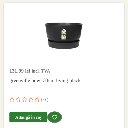
131.99
lei
incl. TVA
greenville bowl 33cm living black
( 0 )
Adaugă în coș