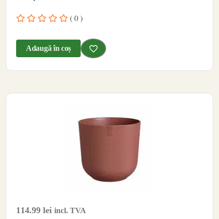
( 0 )
Adaugă în coș
114.99
lei
incl. TVA