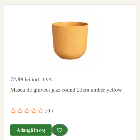
72.99
lei
incl. TVA
Masca de ghiveci jazz round 23cm amber yellow
( 0 )
Adaugă în coș