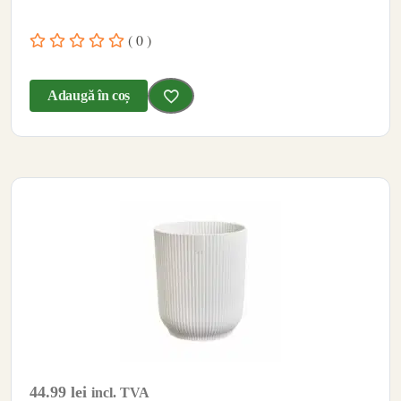
( 0 )
Adaugă în coș
44.99
lei
incl. TVA