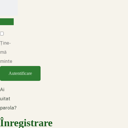
Ține-
mă
minte
Autentificare
Ai
uitat
parola?
Înregistrare