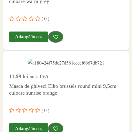
culoare warm grey
( 0 )
Adaugă în coș
11.99
lei
incl. TVA
Masca de ghiveci Elho brussels round mini 9,5cm
culoare sunrise orange
( 0 )
Adaugă în coș