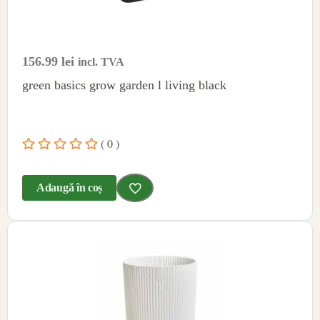
156.99
lei
incl. TVA
green basics grow garden l living black
( 0 )
Adaugă în coș