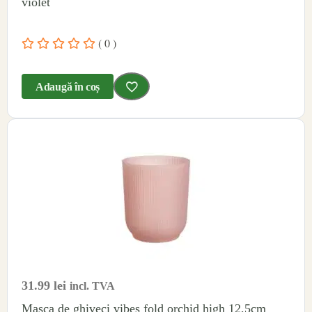
violet
( 0 )
Adaugă în coș
31.99
lei
incl. TVA
Masca de ghiveci vibes fold orchid high 12,5cm