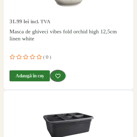
31.99
lei
incl. TVA
Masca de ghiveci vibes fold orchid high 12,5cm
linen white
( 0 )
Adaugă în coș