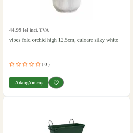
44.99
lei
incl. TVA
vibes fold orchid high 12,5cm, culoare silky white
( 0 )
Adaugă în coș