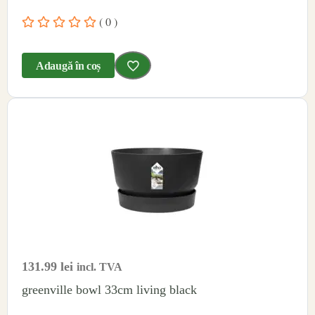
( 0 )
Adaugă în coș
131.99
lei
incl. TVA
greenville bowl 33cm living black