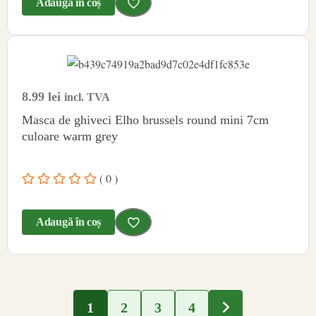
Adaugă în coș
8.99
lei
incl. TVA
Masca de ghiveci Elho brussels round mini 7cm
culoare warm grey
( 0 )
Adaugă în coș
1
2
3
4