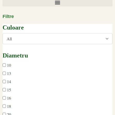
Filtre
Culoare
All
Diametru
10
13
14
15
16
18
20