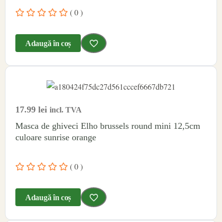
( 0 )
Adaugă în coș
17.99
lei
incl. TVA
Masca de ghiveci Elho brussels round mini 12,5cm
culoare sunrise orange
( 0 )
Adaugă în coș