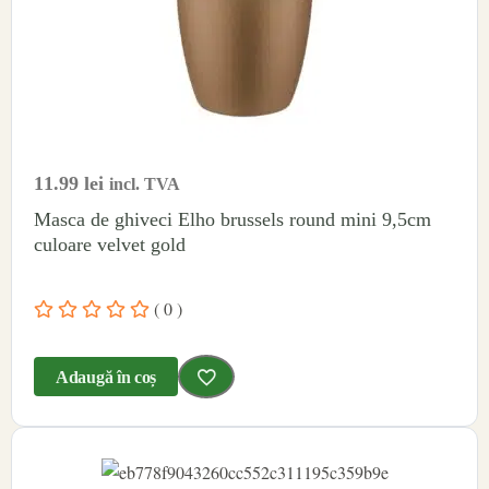
11.99
lei
incl. TVA
Masca de ghiveci Elho brussels round mini 9,5cm
culoare velvet gold
( 0 )
Adaugă în coș