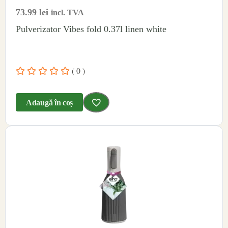
73.99
lei
incl. TVA
Pulverizator Vibes fold 0.37l linen white
( 0 )
Adaugă în coș