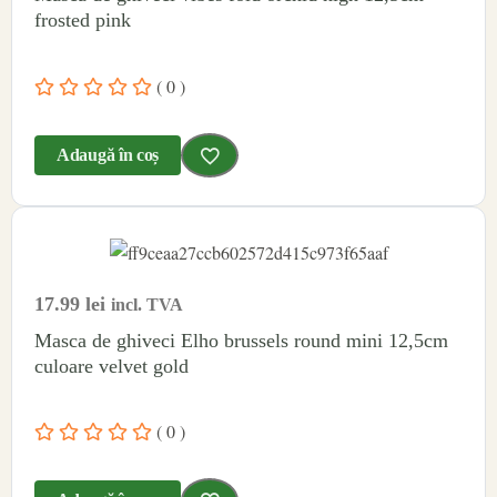
frosted pink
( 0 )
Adaugă în coș
17.99
lei
incl. TVA
Masca de ghiveci Elho brussels round mini 12,5cm
culoare velvet gold
( 0 )