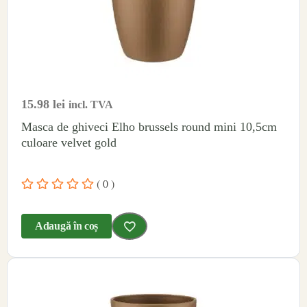
15.98
lei
incl. TVA
Masca de ghiveci Elho brussels round mini 10,5cm
culoare velvet gold
( 0 )
Adaugă în coș