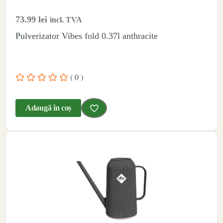
73.99
lei
incl. TVA
Pulverizator Vibes fold 0.37l anthracite
( 0 )
Adaugă în coș