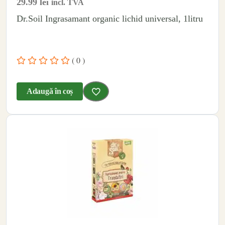
29.99
lei
incl. TVA
Dr.Soil Ingrasamant organic lichid universal, 1litru
( 0 )
Adaugă în coș