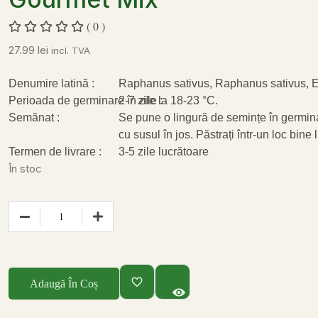
( 0 )
27.99
lei
incl. TVA
Denumire latină :
Raphanus sativus, Raphanus sativus, E
Perioada de germinare în zile :
2-7 zile la 18-23 °C.
Semănat :
Se pune o lingură de semințe în germinato
cu susul în jos. Păstrați într-un loc bine 
Termen de livrare :
3-5 zile lucrătoare
În stoc
Adaugă În Coș