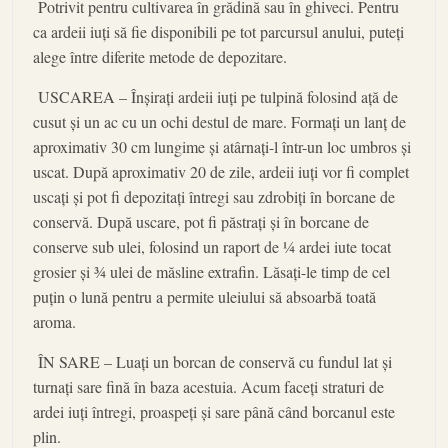
Potrivit pentru cultivarea în grădină sau în ghiveci. Pentru
ca ardeii iuți să fie disponibili pe tot parcursul anului, puteți
alege între diferite metode de depozitare.
USCAREA – Înșirați ardeii iuți pe tulpină folosind ață de
cusut și un ac cu un ochi destul de mare. Formați un lanț de
aproximativ 30 cm lungime și atârnați-l într-un loc umbros și
uscat. După aproximativ 20 de zile, ardeii iuți vor fi complet
uscați și pot fi depozitați întregi sau zdrobiți în borcane de
conservă. După uscare, pot fi păstrați și în borcane de
conserve sub ulei, folosind un raport de ¼ ardei iute tocat
grosier și ¾ ulei de măsline extrafin. Lăsați-le timp de cel
puțin o lună pentru a permite uleiului să absoarbă toată
aroma.
ÎN SARE – Luați un borcan de conservă cu fundul lat și
turnați sare fină în baza acestuia. Acum faceți straturi de
ardei iuți întregi, proaspeți și sare până când borcanul este
plin.