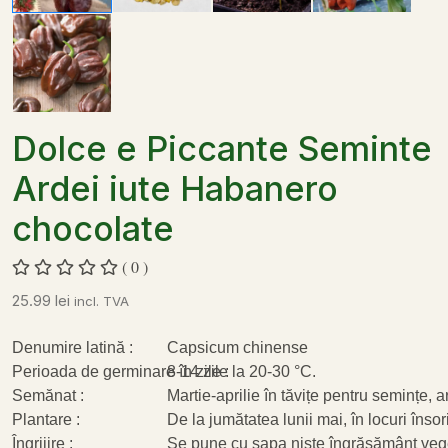
Dolce e Piccante Seminte
Ardei iute Habanero
chocolate
( 0 )
25.99
lei
incl. TVA
Denumire latină :
Capsicum chinense
Perioada de germinare în zile :
8-14 zile la 20-30 °C.
Semănat :
Martie-aprilie în tăvițe pentru semințe, 
Plantare :
De la jumătatea lunii mai, în locuri însori
Îngrijire :
Se pune cu sapa niște îngrășământ veget