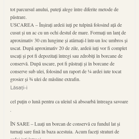
tot parcursul anului, puteți alege între diferite metode de
păstrare.
USCAREA – Înșirați ardeii iuți pe tulpină folosind ață de
cusut și un ac cu un ochi destul de mare. Formați un lanț de
aproximativ 30 cm lungime și atârnați-l într-un loc umbros și
uscat. După aproximativ 20 de zile, ardeii iuți vor fi complet
uscați și pot fi depozitați întregi sau zdrobiți în borcane de
conservă. După uscare, pot fi păstrați și în borcane de
conserve sub ulei, folosind un raport de ¼ ardei iute tocat
grosier și ¾ ulei de măsline extrafin.
Lăsați-i
cel puțin o lună pentru ca uleiul să absoarbă întreaga savoare
.
ÎN SARE – Luați un borcan de conservă cu fundul lat și
turnați sare fină în baza acestuia. Acum faceți straturi de