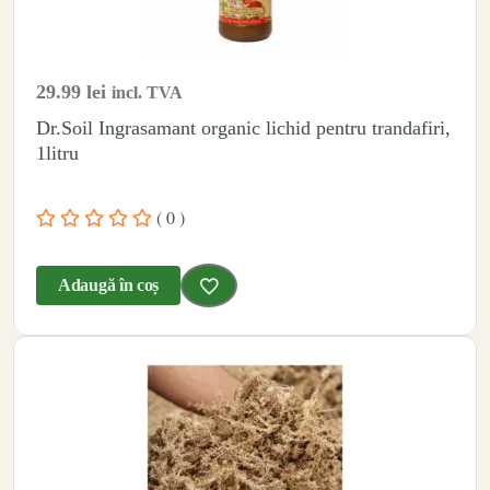
29.99
lei
incl. TVA
Dr.Soil Ingrasamant organic lichid pentru trandafiri,
1litru
( 0 )
Adaugă în coș