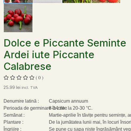
Dolce e Piccante Seminte
Ardei iute Piccante
Calabrese
( 0 )
25.99
lei
incl. TVA
Denumire latină :
Capsicum annuum
Perioada de germinare în zile :
8-14 zile la 20-30 °C.
Semănat :
Martie-aprilie în tăvițe pentru semințe, 
Plantare :
De la jumătatea lunii mai, în locuri însori
Îngrijire :
Se pune cu sapa niște îngrășământ veget