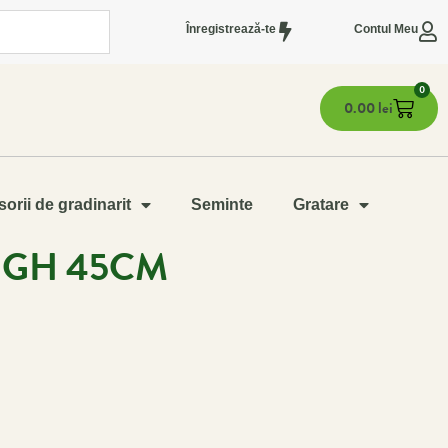
Înregistrează-te
Contul Meu
0
0.00
lei
orii de gradinarit
Seminte
Gratare
IGH 45CM