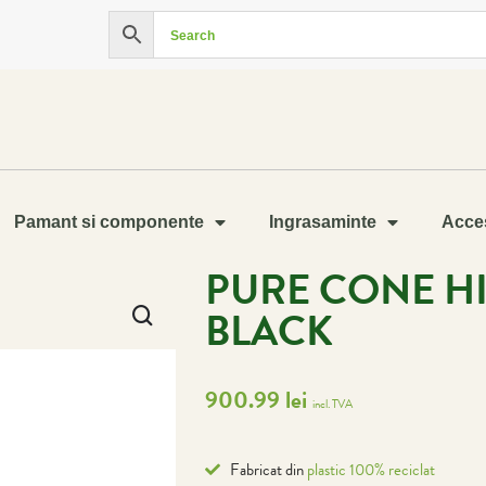
Pamant si componente
Ingrasaminte
Acces
PURE CONE H
BLACK
900.99
lei
incl. TVA
Fabricat din
plastic 100% reciclat