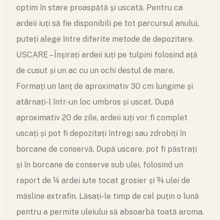
optim în stare proaspătă și uscată. Pentru ca
ardeii iuți să fie disponibili pe tot parcursul anului,
puteți alege între diferite metode de depozitare.
USCARE – Înșirați ardeii iuți pe tulpini folosind ață
de cusut și un ac cu un ochi destul de mare.
Formați un lanț de aproximativ 30 cm lungime și
atârnați-l într-un loc umbros și uscat. După
aproximativ 20 de zile, ardeii iuți vor fi complet
uscați și pot fi depozitați întregi sau zdrobiți în
borcane de conservă. După uscare, pot fi păstrați
și în borcane de conserve sub ulei, folosind un
raport de ¼ ardei iute tocat grosier și ¾ ulei de
măsline extrafin. Lăsați-le timp de cel puțin o lună
pentru a permite uleiului să absoarbă toată aroma.