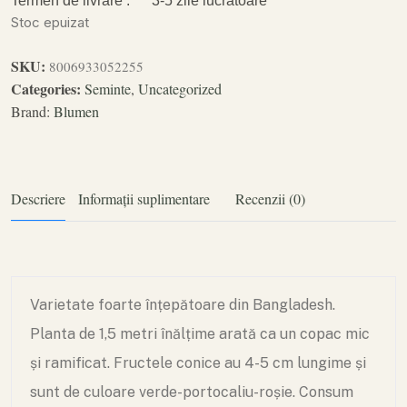
Termen de livrare :
3-5 zile lucrătoare
Stoc epuizat
SKU:
8006933052255
Categories:
Seminte
,
Uncategorized
Brand:
Blumen
Descriere
Informații suplimentare
Recenzii (0)
Varietate foarte înțepătoare din Bangladesh.
Planta de 1,5 metri înălțime arată ca un copac mic
și ramificat. Fructele conice au 4-5 cm lungime și
sunt de culoare verde-portocaliu-roșie. Consum