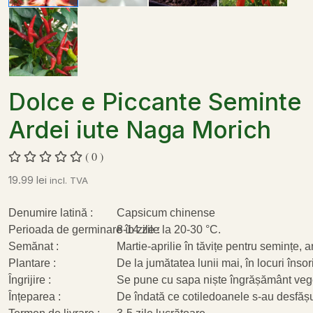
Dolce e Piccante Seminte
Ardei iute Naga Morich
( 0 )
19.99
lei
incl. TVA
Denumire latină :
Capsicum chinense
Perioada de germinare în zile :
8-14 zile la 20-30 °C.
Semănat :
Martie-aprilie în tăvițe pentru semințe, 
Plantare :
De la jumătatea lunii mai, în locuri însori
Îngrijire :
Se pune cu sapa niște îngrășământ veget
Înțeparea :
De îndată ce cotiledoanele s-au desfășur