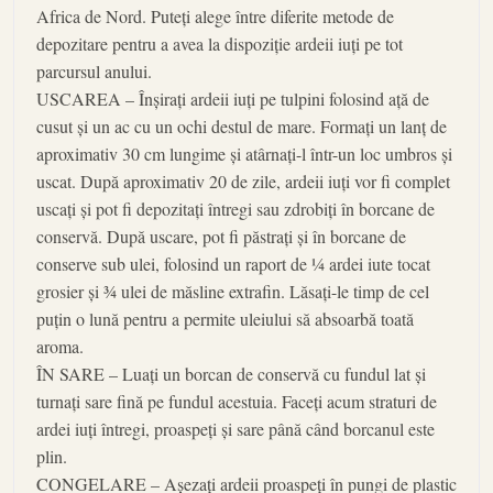
Africa de Nord. Puteți alege între diferite metode de
depozitare pentru a avea la dispoziție ardeii iuți pe tot
parcursul anului.
USCAREA – Înșirați ardeii iuți pe tulpini folosind ață de
cusut și un ac cu un ochi destul de mare. Formați un lanț de
aproximativ 30 cm lungime și atârnați-l într-un loc umbros și
uscat. După aproximativ 20 de zile, ardeii iuți vor fi complet
uscați și pot fi depozitați întregi sau zdrobiți în borcane de
conservă. După uscare, pot fi păstrați și în borcane de
conserve sub ulei, folosind un raport de ¼ ardei iute tocat
grosier și ¾ ulei de măsline extrafin. Lăsați-le timp de cel
puțin o lună pentru a permite uleiului să absoarbă toată
aroma.
ÎN SARE – Luați un borcan de conservă cu fundul lat și
turnați sare fină pe fundul acestuia. Faceți acum straturi de
ardei iuți întregi, proaspeți și sare până când borcanul este
plin.
CONGELARE – Așezați ardeii proaspeți în pungi de plastic