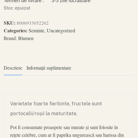
Termen de livrare :
3-5 zile lucrătoare
Stoc epuizat
SKU:
8006933052262
Categories:
Seminte
,
Uncategorized
Brand:
Blumen
Descriere
Informații suplimentare
Varietate foarte fierbinte, fructele sunt
portocalii/roșii la maturitate.
Pot fi consumate proaspete sau murate și sunt folosite în
rețete celebre, cum ar fi paprika ungurească sau harissa din