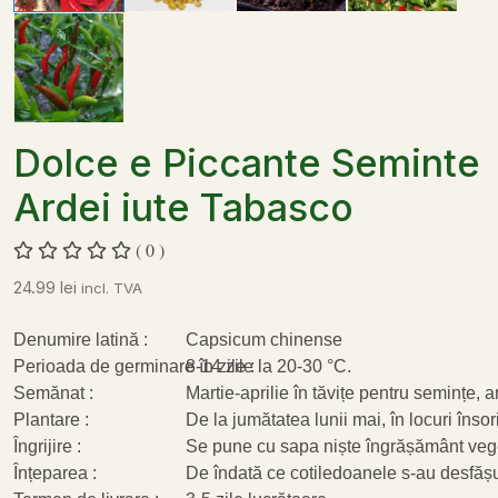
Dolce e Piccante Seminte
Ardei iute Tabasco
( 0 )
24.99
lei
incl. TVA
Denumire latină :
Capsicum chinense
Perioada de germinare în zile :
8-14 zile la 20-30 °C.
Semănat :
Martie-aprilie în tăvițe pentru semințe, 
Plantare :
De la jumătatea lunii mai, în locuri însori
Îngrijire :
Se pune cu sapa niște îngrășământ veget
Înțeparea :
De îndată ce cotiledoanele s-au desfășur