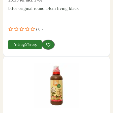
incl. TVA
b.for original round 14cm living black
( 0 )
Adaugă în coș