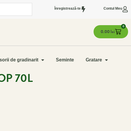
Înregistrează-te
Contul Meu
0
0.00
lei
orii de gradinarit
Seminte
Gratare
OP 70L