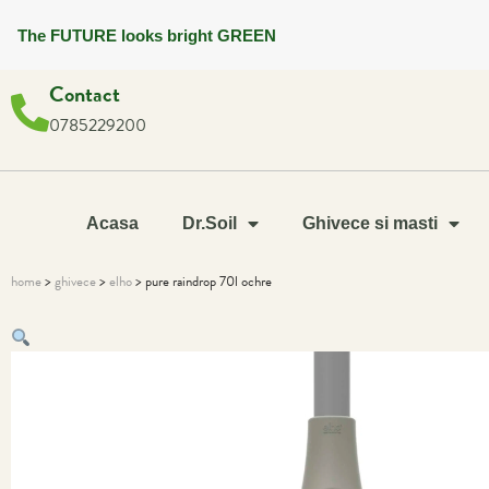
The FUTURE looks bright GREEN
Contact
0785229200
Acasa
Dr.Soil
Ghivece si masti
home
>
ghivece
>
elho
> pure raindrop 70l ochre