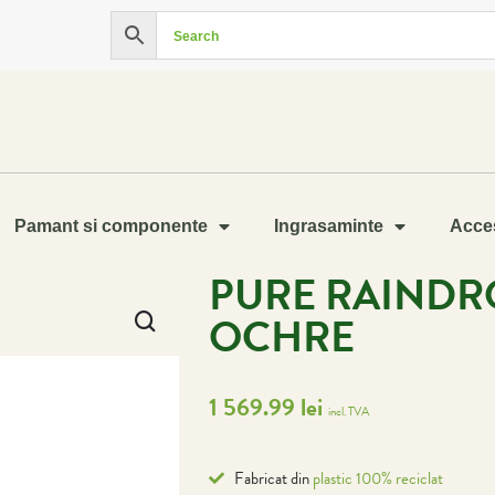
Pamant si componente
Ingrasaminte
Acces
PURE RAINDR
OCHRE
1 569.99
lei
incl. TVA
Fabricat din
plastic 100% reciclat