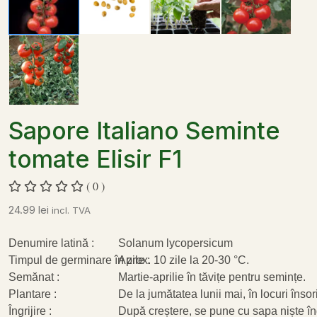
Sapore Italiano Seminte
tomate Elisir F1
( 0 )
24.99
lei
incl. TVA
Denumire latină :
Solanum lycopersicum
Timpul de germinare în zile :
Aprox. 10 zile la 20-30 °C.
Semănat :
Martie-aprilie în tăvițe pentru semințe.
Plantare :
De la jumătatea lunii mai, în locuri însori
Îngrijire :
După creștere, se pune cu sapa niște îngr