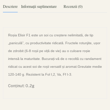
Descriere
Informații suplimentare
Recenzii (0)
Roșia Elisir F1 este un soi cu creștere nelimitată, de tip
„paniculă”, cu productivitate ridicată. Fructele rotunjite, ușor
de zdrobit (6-8 roșii pe viță de vie) au o culoare roșie
intensă la maturitate. Bucurați-vă de o recoltă cu randament
ridicat cu acest soi de roșii versatil și aromat.
Greutate medie
120-140 g. Rezistent la Fol I,2, Va, Ff I-3.
Conținut: 0..2g