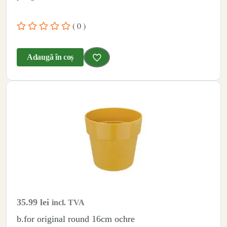
( 0 )
Adaugă în coș
35.99
lei
incl. TVA
b.for original round 16cm ochre