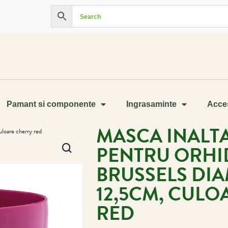
Pamant si componente
Ingrasaminte
Acces
MASCA INALTA
uloare cherry red
PENTRU ORHI
BRUSSELS DI
12,5CM, CULO
RED