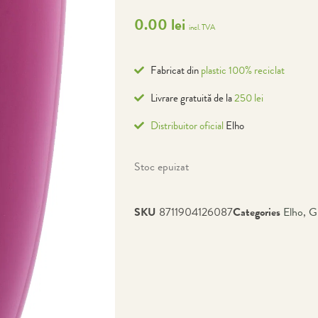
0.00
lei
incl. TVA
Fabricat din
plastic 100% reciclat
Livrare gratuită de la
250 lei
Distribuitor oficial
Elho
Stoc epuizat
SKU
8711904126087
Categories
Elho
,
G