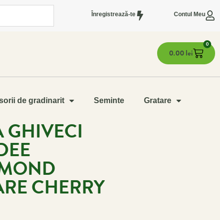
Înregistrează-te
Contul Meu
0
0.00
lei
orii de gradinarit
Seminte
Gratare
 GHIVECI
DEE
AMOND
ARE CHERRY