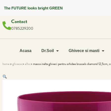
The FUTURE looks bright GREEN
Contact
0785229200
Acasa
Dr.Soil
Ghivece si masti
home
>
ghivece
>
elho
> masca inalta ghiveci pentru orhidee brussels diamond 12,5cm, c