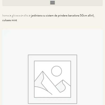
home
>
ghivece
>
elho
> jardiniera cu sistem de prindere barcelona 50cm allin1,
culoare mint