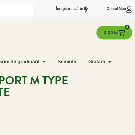
Înregistrează-te
Contul Meu
0
0.00
lei
orii de gradinarit
Seminte
Gratare
PORT M TYPE
TE