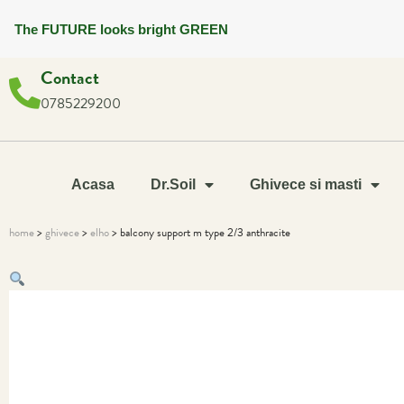
The FUTURE looks bright GREEN
Contact
0785229200
Acasa
Dr.Soil
Ghivece si masti
home
>
ghivece
>
elho
> balcony support m type 2/3 anthracite