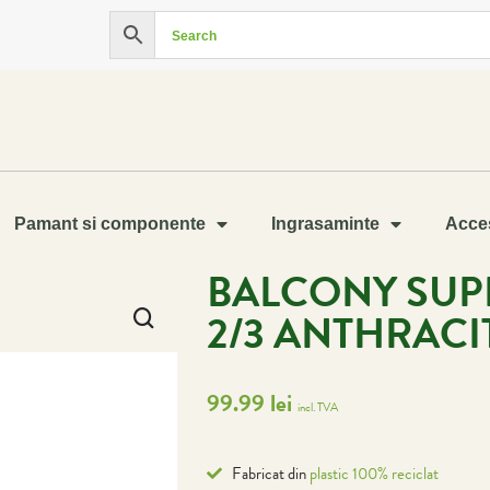
Pamant si componente
Ingrasaminte
Acces
BALCONY SUP
2/3 ANTHRACI
99.99
lei
incl. TVA
Fabricat din
plastic 100% reciclat