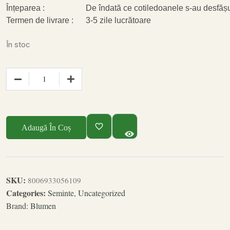
Înțeparea :
De îndată ce cotiledoanele s-au desfășu
Termen de livrare :
3-5 zile lucrătoare
În stoc
Adaugă În Coș
SKU:
8006933056109
Categories:
Seminte
,
Uncategorized
Brand:
Blumen