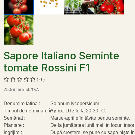
Sapore Italiano Seminte
tomate Rossini F1
( 0 )
25.99
lei
incl. TVA
Denumire latină :
Solanum lycopersicum
Timpul de germinare în zile :
Aprox. 10 zile la 20-30 °C.
Semănat :
Martie-aprilie în tăvițe pentru semințe.
Plantare :
De la jumătatea lunii mai, în locuri însori
Îngrijire :
După creștere, se pune cu sapa niște îngr