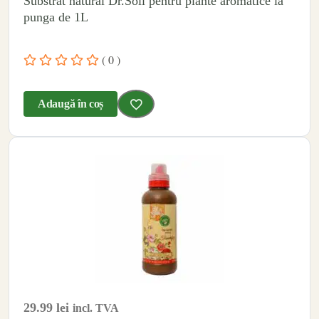
Substrat natural Dr.Soil pentru plante aromatice la
punga de 1L
( 0 )
Adaugă în coș
29.99
lei
incl. TVA