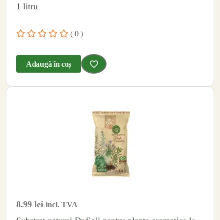
1 litru
( 0 )
Adaugă în coș
8.99
lei
incl. TVA