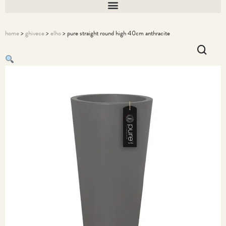
home
>
ghivece
>
elho
> pure straight round high 40cm anthracite