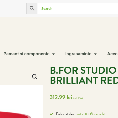
Pamant si componente
Ingrasaminte
Acces
B.FOR STUDI
BRILLIANT RE
312.99
lei
incl. TVA
Fabricat din
plastic 100% reciclat