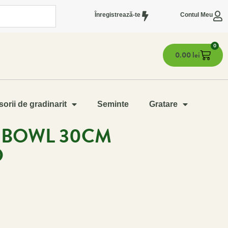
Înregistrează-te
Contul Meu
0
0.00
lei
orii de gradinarit
Seminte
Gratare
O BOWL 30CM
D