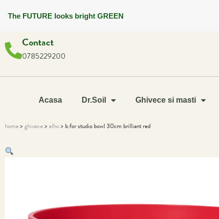
The FUTURE looks bright GREEN
Contact
0785229200
Acasa
Dr.Soil
Ghivece si masti
home
>
ghivece
>
elho
> b.for studio bowl 30cm brilliant red