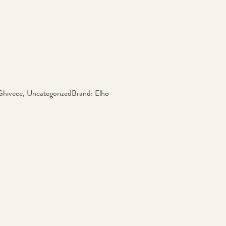
Ghivece
,
Uncategorized
Brand:
Elho