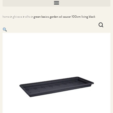
home
>
ghivece
>
elho
> green basics garden xxl saucer 100cm living black