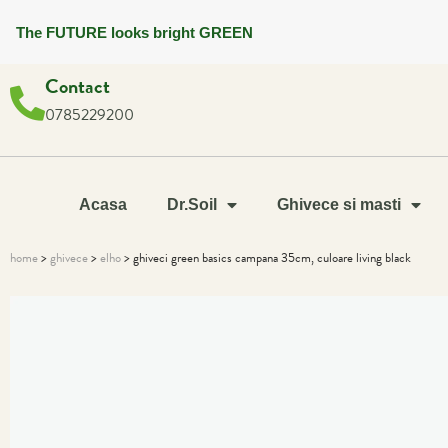
The FUTURE looks bright GREEN
Contact
0785229200
Acasa
Dr.Soil
Ghivece si masti
home
>
ghivece
>
elho
> ghiveci green basics campana 35cm, culoare living black