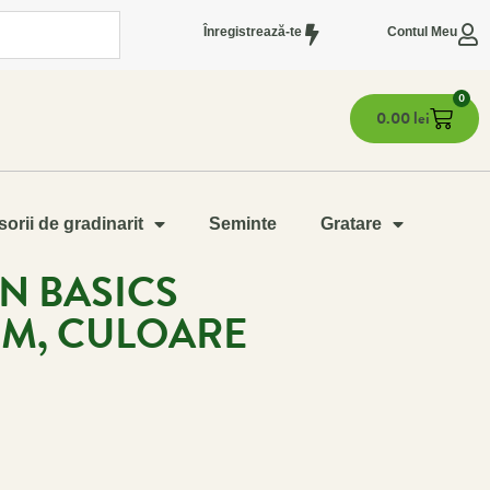
Înregistrează-te
Contul Meu
0
0.00
lei
orii de gradinarit
Seminte
Gratare
N BASICS
M, CULOARE