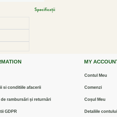
Specificații
RMATION
MY ACCOUN
Contul Meu
 si conditiile afacerii
Comenzi
ă de rambursări și returnări
Coșul Meu
tii GDPR
Detaliile contulu