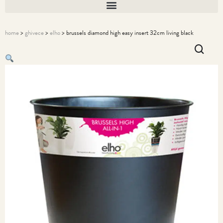
home
>
ghivece
>
elho
> brussels diamond high easy insert 32cm living black